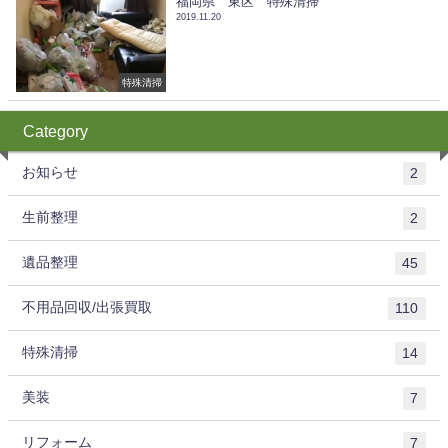
福岡県 東区 特殊清掃
2019.11.20
特殊清掃
Category
お知らせ
2
生前整理
2
遺品整理
45
不用品回収/出張買取
110
特殊清掃
14
美装
7
リフォーム
7