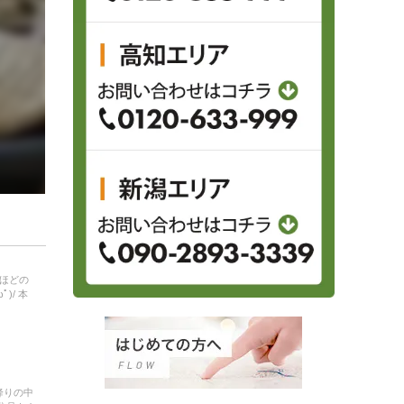
ンほどの
)/ 本
降りの中