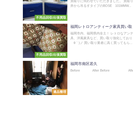
買取りに伺わせていただきました。 買取
井から吊るすタイプのBOSE 101MMW...
不用品回収/出張買取
福岡レトロアンティーク家具買い取
福岡市内、福岡県内全土！ レトロなアン
具、洋風家具など、買い取り強化しておりま
´θ｀)ノ 買い取り業者に高く買ってもら...
不用品回収/出張買取
福岡市南区若久
Before After Before After.
遺品整理