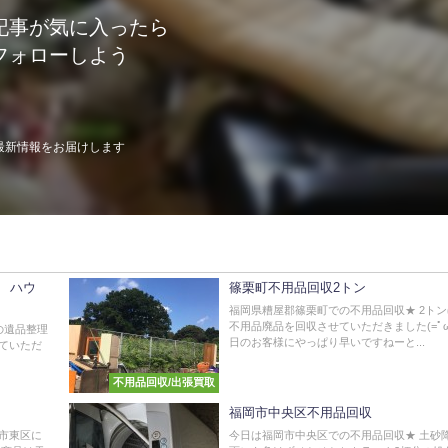
記事が気に入ったら
フォローしよう
最新情報をお届けします
 ハウ
篠栗町不用品回収2トン
福岡県糟屋郡篠栗町での不用品回収★ 2ト
不用品廃品を回収させていただきました(=ﾟωﾟ
の遺品整理
日のお客様にやっぱり早いですねーと...
ていただ
不用品回収/出張買取
福岡市中央区不用品回収
市東区に
今日は福岡市中央区での不用品回収★ 土砂