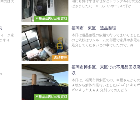
り商品は天
雨にも負けずせかせかとトラック3杯分の処
ばきました♪( ´θ｀)ノ いやーいい汗か...
不用品回収/出張買取
り
福岡市 東区 遺品整理
ティーク家
本日は遺品整理の依頼で行ってまいりました
す♪(
のご依頼はワンルームの部屋で家具や家電
処分してくださいとの事でしたので、冷...
遺品整理
福岡市博多区、東区での不用品回収
収
..
本日は、福岡市博多区での、車屋さんから
★朝から解体作業行いました(=ﾟωﾟ)ﾉ あり
ざいました★★★ 分別ってめんどう...
不用品回収/出張買取