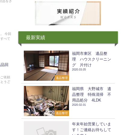
分品をさ
。 今回
最新実績
をすべて
福岡市東区 遺品整
理 ハウスクリーニン
廃品回
グ 片付け
2020.03.05
のご依頼
遺品整理
がとうご
福岡県 大野城市 遺
品整理 特殊清掃 不
用品処分 4LDK
2020.02.01
遺品整理
年末年始営業していま
す！ご連絡お待ちして