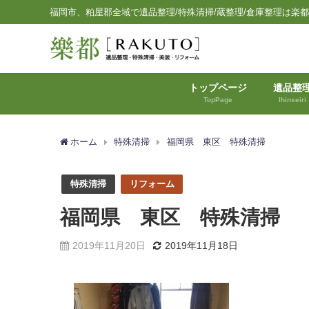
福岡市、粕屋郡全域で遺品整理/特殊清掃/蔵整理/倉庫整理は楽
トップページ
遺品整
TopPage
Ihinseiri
ホーム
特殊清掃
福岡県 東区 特殊清掃
特殊清掃
リフォーム
福岡県 東区 特殊清掃
2019年11月20日
2019年11月18日