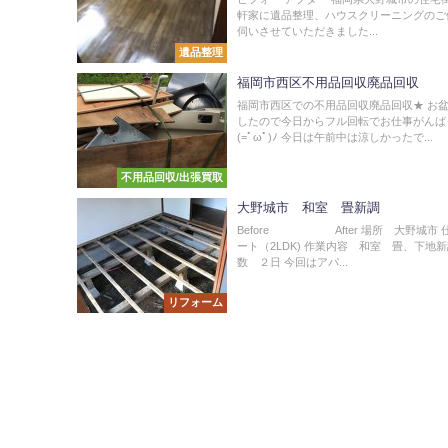
軒家に遺品整理、ハウスクリーニングのご
伺いさせていただきました...
遺品整理
福岡市西区不用品回収廃品回収
福岡市西区での不用品回収廃品回収★ お
したので今日からフル回転でお仕事がんば
(=ﾟωﾟ)ﾉ 今日は午前中は涼しかったで...
不用品回収/出張買取
大野城市 和室 畳新調
Before After 場所 大野城市 
ート（2LDK) 作業内容 和室 畳、下地新
数 ２日 今回はアパ...
リフォーム