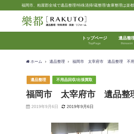
福岡市、粕屋郡全域で遺品整理/特殊清掃/蔵整理/倉庫整理は楽
トップページ
遺品整
TopPage
Ihinseiri
ホーム
遺品整理
福岡市 太宰府市 遺品整理 不
遺品整理
不用品回収/出張買取
福岡市 太宰府市 遺品整
2019年9月6日
2019年9月6日