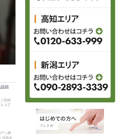
廃品回
のご依頼
がとうご
;; 糟
 洗面化