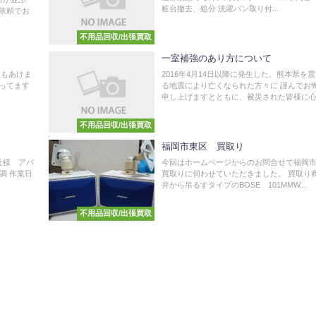
粧台撤去、処分 洗濯パン取り付...
依頼でお
不用品回収/出張買取
一室補強のあり方について
盆もあけま
2016年4月14日以降に発生した、熊本県を
ってます
る地震により亡くなられた方々に 謹んでお
申し上げますとともに、被災された皆様に心.
不用品回収/出張買取
福岡市東区 買取り
仕様 アパ
今回はホームページからのお問合せで福岡
調 作業日
買取りに伺わせていただきました。 買取り
井から吊るすタイプのBOSE 101MMW...
不用品回収/出張買取