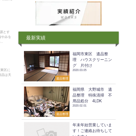
震源とす
悔やみを
最新実績
..
福岡市東区 遺品整
理 ハウスクリーニン
グ 片付け
市東区に
2020.03.05
商品は天
遺品整理
福岡県 大野城市 遺
品整理 特殊清掃 不
用品処分 4LDK
2020.02.01
遺品整理
年末年始営業していま
す！ご連絡お待ちして