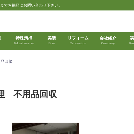
都までお気軽にお問い合わせ下さい。
理
特殊清掃
美装
リフォーム
会社紹介
Tokushuseiso
Biso
Renovation
Company
Pe
用品回収
理 不用品回収