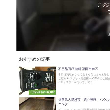
この
おすすめの記事
不用品回収 無料 福岡市南区
本日は買取をさせてもらったちょっと珍し
ご紹介★ スポット溶接機sw-3700 のご紹介( 
ﾉ キャスターが付いていてコ...
不用品回収/出張買取
福岡県大野城市 遺品整理 ハウス
ニング
ビフォー アフター 福岡県大野城市の住宅