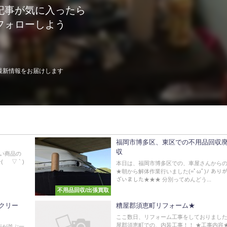
記事が気に入ったら
フォローしよう
最新情報をお届けします
福岡市博多区、東区での不用品回収
収
い商品の
´ ▽ ` )
本日は、福岡市博多区での、車屋さんから
★朝から解体作業行いました(=ﾟωﾟ)ﾉ あり
ざいました★★★ 分別ってめんどう...
不用品回収/出張買取
クリー
糟屋郡須恵町リフォーム★
ここ数日、リフォーム工事をしておりました(^^
屋郡須恵町での、内装工事！！ ★工事内容★
街が並ぶ一