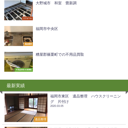
大野城市 和室 畳新調
リフォーム
福岡市中央区
遺品整理
糟屋郡篠栗町での不用品買取
不用品回収/出張買取
最新実績
福岡市東区 遺品整理 ハウスクリーニン
グ 片付け
2020.03.05
遺品整理