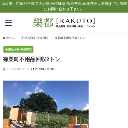
福岡市、粕屋郡全域で遺品整理/特殊清掃/蔵整理/倉庫整理は楽都までお気軽
にお問い合わせ下さい。
ホーム
不用品回収/出張買取
篠栗町不用品回収2トン
不用品回収/出張買取
篠栗町不用品回収2トン
2015年10月16日
2019年9月28日