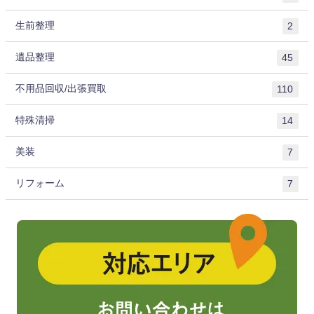
生前整理
2
遺品整理
45
不用品回収/出張買取
110
特殊清掃
14
美装
7
リフォーム
7